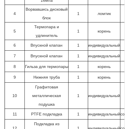
16мпа
Ворвавшись
дисковый
4
1
ломтик
блок
Термопара и
5
1
корень
удлинитель
6
Впускной клапан
1
индивидуальный
&
7
Впускной клапан
1
индивидуальный
&
8
Гильза для термопары
1
корень
9
Нижняя труба
1
корень
Графитовая
10
металлическая
1
индивидуальный
&
подушка
11
PTFE подкладка
1
индивидуальный
согл
Подкладка из
12
1
индивидуальный
согл