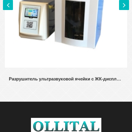
Разрушитель ультразвуковой ячейки с ЖК-дисплеем, используемый для эмульсии, разделения, гомогенизации в форме чашки ультразвуковой